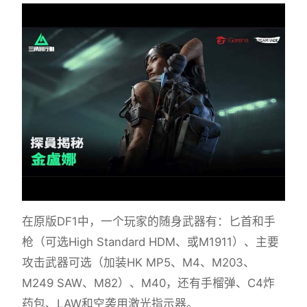
在原版DF1中，一个玩家的随身武器有：匕首和手
枪（可选High Standard HDM、或M1911）、主要
攻击武器可选（加装HK MP5、M4、M203、
M249 SAW、M82）、M40，还有手榴弹、C4炸
药包、LAW和空袭用激光指示器。