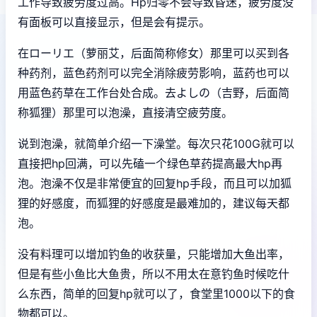
工作导致疲劳度过高。Hp归零不会导致昏迷，疲劳度没
有面板可以直接显示，但是会有提示。
在ローリエ（萝丽艾，后面简称修女）那里可以买到各
种药剂，蓝色药剂可以完全消除疲劳影响，蓝药也可以
用蓝色药草在工作台处合成。去よしの（吉野，后面简
称狐狸）那里可以泡澡，直接清空疲劳度。
说到泡澡，就简单介绍一下澡堂。每次只花100G就可以
直接把hp回满，可以先磕一个绿色草药提高最大hp再
泡。泡澡不仅是非常便宜的回复hp手段，而且可以加狐
狸的好感度，而狐狸的好感度是最难加的，建议每天都
泡。
没有料理可以增加钓鱼的收获量，只能增加大鱼出率，
但是有些小鱼比大鱼贵，所以不用太在意钓鱼时候吃什
么东西，简单的回复hp就可以了，食堂里1000以下的食
物都可以。