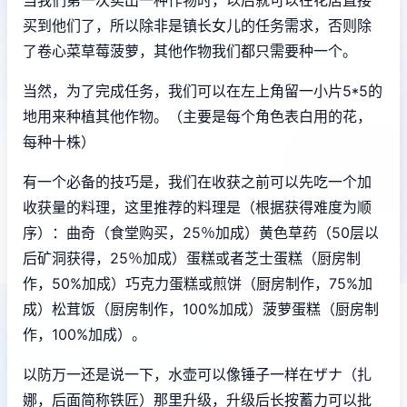
当我们第一次卖出一种作物时，以后就可以在花店直接
买到他们了，所以除非是镇长女儿的任务需求，否则除
了卷心菜草莓菠萝，其他作物我们都只需要种一个。
当然，为了完成任务，我们可以在左上角留一小片5*5的
地用来种植其他作物。（主要是每个角色表白用的花，
每种十株）
有一个必备的技巧是，我们在收获之前可以先吃一个加
收获量的料理，这里推荐的料理是（根据获得难度为顺
序）：曲奇（食堂购买，25％加成）黄色草药（50层以
后矿洞获得，25％加成）蛋糕或者芝士蛋糕（厨房制
作，50%加成）巧克力蛋糕或煎饼（厨房制作，75%加
成）松茸饭（厨房制作，100%加成）菠萝蛋糕（厨房制
作，100%加成）。
以防万一还是说一下，水壶可以像锤子一样在ザナ（扎
娜，后面简称铁匠）那里升级，升级后长按蓄力可以批