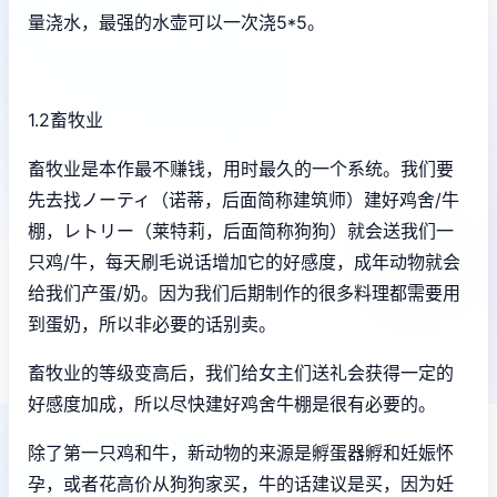
量浇水，最强的水壶可以一次浇5*5。
1.2畜牧业
畜牧业是本作最不赚钱，用时最久的一个系统。我们要
先去找ノーティ（诺蒂，后面简称建筑师）建好鸡舍/牛
棚，レトリー（莱特莉，后面简称狗狗）就会送我们一
只鸡/牛，每天刷毛说话增加它的好感度，成年动物就会
给我们产蛋/奶。因为我们后期制作的很多料理都需要用
到蛋奶，所以非必要的话别卖。
畜牧业的等级变高后，我们给女主们送礼会获得一定的
好感度加成，所以尽快建好鸡舍牛棚是很有必要的。
除了第一只鸡和牛，新动物的来源是孵蛋器孵和妊娠怀
孕，或者花高价从狗狗家买，牛的话建议是买，因为妊