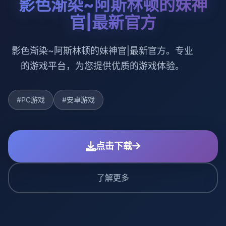
影色渐染~阿斯林顿的妹神
官|最新官方
影色渐染~阿斯林顿的妹神官|最新官方。专业
的游戏平台，为您提供优质的游戏体验。
#PC游戏
#安卓游戏
点击下载
了解更多