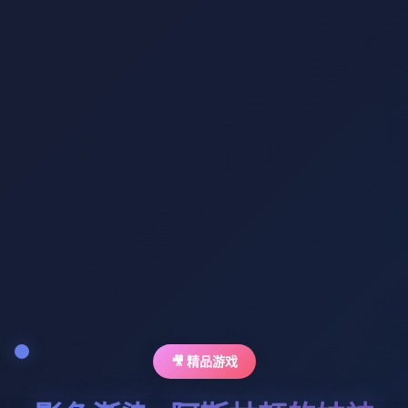
🎥 精品游戏