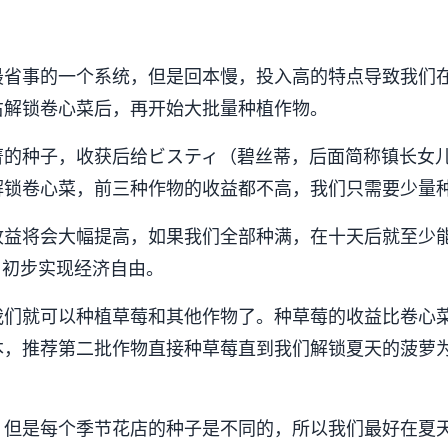
最省事的一个系统，但是回本慢，投入高的特点导致我们
右解锁卷心菜后，再开始大批量种植作物。
菁的种子，收获后给ビスティ（碧丝蒂，后面简称镇长女
解锁卷心菜，前三种作物的收益都不高，我们只需要少量
收益将会大幅提高，如果我们全部种满，在十天后就至少
00G，初步实现经济自由。
我们就可以种植草莓和其他作物了。种草莓的收益比卷心
本，推荐第二批作物直接种草莓直到我们解锁夏天的菠萝
）
，但是每个季节花店的种子是不同的，所以我们最好在夏