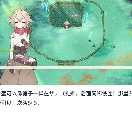
水壶可以像锤子一样在ザナ（扎娜，后面简称铁匠）那里
可以一次浇5*5。