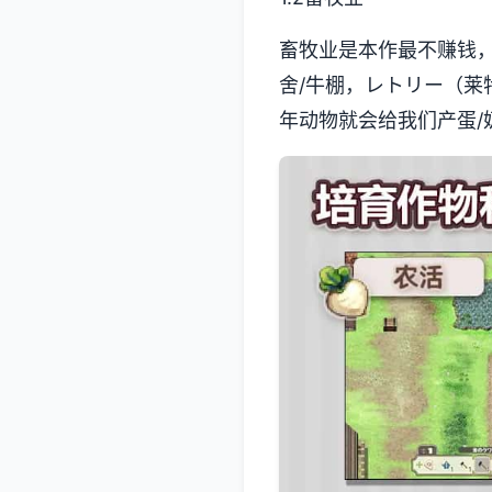
畜牧业是本作最不赚钱
舍/牛棚，レトリー（莱
年动物就会给我们产蛋