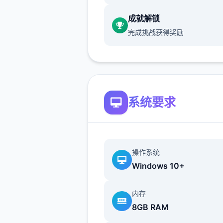
成就解锁
完成挑战获得奖励
系统要求
随着剧情的推进，您将会获得
至更高级别的检查站的机会，
此一来检查时的条条框框也会
操作系统
增加。如果您想要维持稳定的
Windows 10+
入，那就必须眼尖心细，不放
件上的任何一个可疑之处。此
内存
一些极端分子还会在入境时随
8GB RAM
带危险物品，所以如果有必要
话，您需要亲自制服这些极端