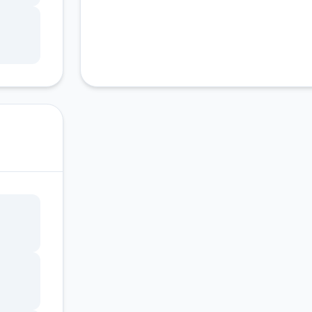
晋升
但如
逐渐
收
过文
外，
身携
的
分