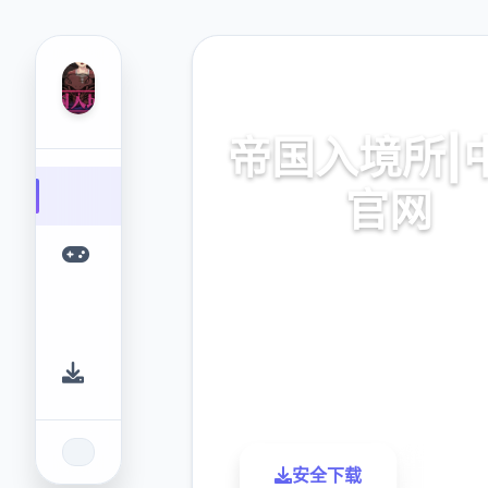
🗒️ 热门推荐
帝国入境所|
官网
帝国入境所|中文官网游戏免
9.4
2.3M
评分
下载
安全下载
了解更