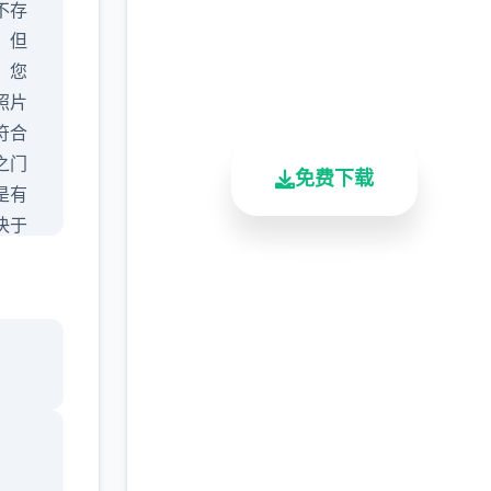
完整版游戏，免费体验
不存
。但
2.3M+
4.9/5
900K+
，您
总下载量
用户评分
活跃用户
照片
符合
之门
免费下载
是有
决于
客数
安全下载
高速安装
完全免费
的时
要保
客服支持