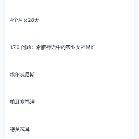
4个月又28天
1.7.6 问题：希腊神话中的农业女神是谁
埃尔忒尼斯
帕耳塞福涅
德莫忒耳