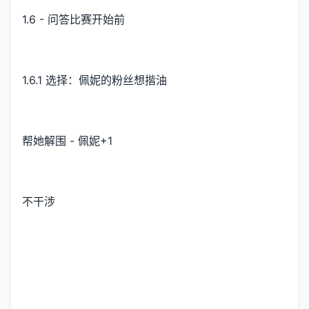
1.6 - 问答比赛开始前
1.6.1 选择：佩妮的粉丝想揩油
帮她解围 - 佩妮+1
不干涉