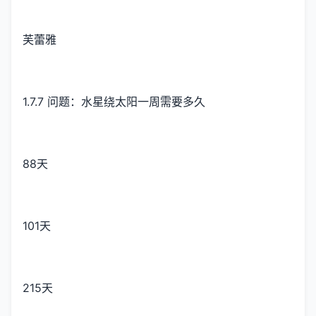
芙蕾雅
1.7.7 问题：水星绕太阳一周需要多久
88天
101天
215天