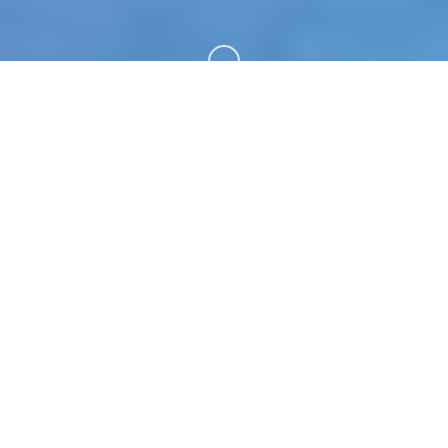
向下滚动
🩹 详细介绍
《刀剑江湖路》是一款武侠RPG，传统武侠剧情混合
沙盒内容，体验横版即时战斗。玩家扮演一名寻常少
年，陷入江湖武林的血雨腥风，在纷争中成就侠名，