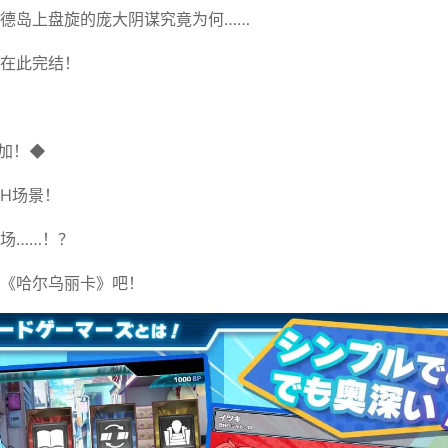
德岛上盘旋的庞大阴谋究竟为何……
在此完结！
加！◆
H场景！
场……！？
《哈尔乌丽卡》吧！