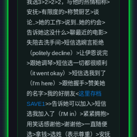
（politely decline）>让伊恩说完
>跟她调琴>短信选一切都很顺利
（it went okay）>短信选我到了
（I'm here）>跟他握手>赞美她
的名字>我的好朋友<
这里存档
SAVE1
>>告诉她可以加入>短信
选我加入了（I'M in）>紧紧拥抱>
用笑话感谢他>谢谢他>一直随便
选>拿钱>选姓（表示尊重）>安抚
>继续吧>看>这是什么意思>开玩
笑>对她的工作表现出兴趣>
这里
存档save2
>点费利西亚>左下返
回>点米娜>点左下>点吧台>点酒