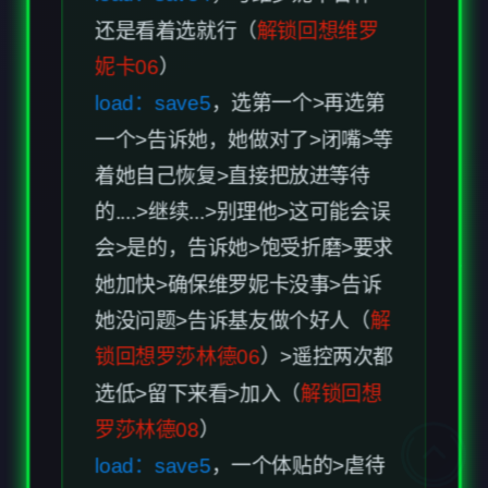
load：save4
，与维罗妮卡合作>
还是看着选就行（
解锁回想维罗
妮卡06
）
load：save5
，选第一个>再选第
一个>告诉她，她做对了>闭嘴>等
着她自己恢复>直接把放进等待
的....>继续...>别理他>这可能会误
会>是的，告诉她>饱受折磨>要求
她加快>确保维罗妮卡没事>告诉
她没问题>告诉基友做个好人（
解
锁回想罗莎林德06
）>遥控两次都
选低>留下来看>加入（
解锁回想
罗莎林德08
）