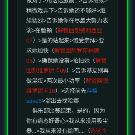
演>在脸颊（
解锁回想费利西亚
07
）>是的站起来>饱受崇拜>要
求她加快（
解锁回想罗莎林德
05
）>确保她没事>拍拍她（
解锁
回想维罗妮卡09
）>告诉基友别再
做混蛋>两次最小功率（
解锁回想
维罗妮卡10
）>选择前先
存档
save6
>溜出去找哈娜
俱乐部比赛结束，是的，因为
你有病态好奇心>我从来没用吸尘
器...>我从来没有给同....（
选这个
解锁回想MISC06
）>让女性拖延
>我从来没有在约会时搭讪>吻她>