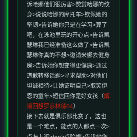
吧，在泳池里玩的开心点>告诉凯
瑟琳我已经准备这么做了>告诉凯
瑟琳你真的不想>邀请米娜去健身
房>告诉她你想变得更健康>通过
道歉转移话题>寻求帮助>对他们
坦诚相待>让她证明自己>取笑伊
恩的童年>短信回你是好女孩（
解
锁回想罗莎林德04
）
接下去就是俱乐部比赛了，这也
是一个难点，能点的人都点一次>
点左上逛>bar>点哈娜>告诉她你
很抱歉...>能点的都点一遍（别忘
记沙发上教授）>点左上逛
>security>告诉沃伦这地方很有趣