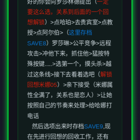
要这么选，关系到后面的一个回
想解锁
）>点哈珀>去贵宾室>点教
授>点阿尔伯>（
这里存档
SAVE8
）罗莎琳>公平竞争>远程
攻击>冲他下来，抓住他>猛按特
殊按键.....>选第一个，摸头杀>越
过这条线>接下去看着选吧（
解锁
回想米娜05
）>亲下接受（米娜属
性全满了，关系也是恋人）>让她
按照自己的节奏来处理>给哈娜打
电话
然后选项出来时存档
SAVE9
,现
在先进行回想的回收工作，还有