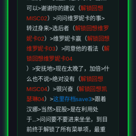
维罗妮卡03
）>同意他的看法（
解
锁回想维罗妮卡04
）>安抚地>现在太晚了，加倍>什
么也不说>绝对没有（
解锁回想
MISC04
）>很兴奋（
解锁回想凯
瑟琳04
）>
这里存档save3
>跟着
汉娜>当然>屁股>是在利用处
于...>问问要不要进来坐坐，到目
前终于解锁了所有菜单项，最重
要的是STATISTICS,这里能查看
每个人物的属性，非常重要！
断然否认>别耍...>夸全部（选这
个加的属性最多）>
选择前先存档