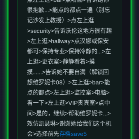
>左上逛>hallway>点汉娜或保安
都可>保持专业>保持冷静的...>左
上逛>更衣室>静静看着>摸
摸......>告诉她不要自满（解锁回
想维罗妮卡08）>左上逛>bar>能
点的都点>左上逛>监控室>电脑>
看一下>左上逛>VIP贵宾室>点中
间>是的，继续>帮助维罗妮卡...>
效仿凯瑟琳>谢谢她给我们这个机
会>选择前先
存档save5
接下去是重点，这里最快要打三
次才能解锁全部回想，而每人必
须赢一次，败一次，我的顺序是