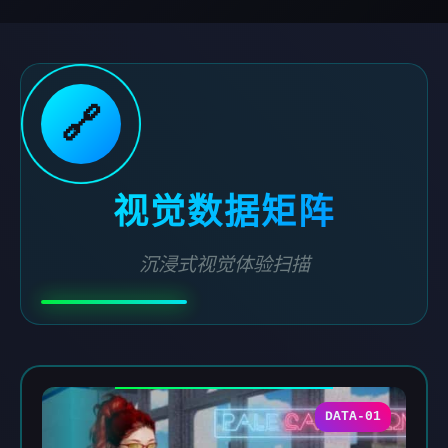
🔗
视觉数据矩阵
沉浸式视觉体验扫描
DATA-01