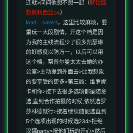
迁就>问问他想不想一起（
解锁回
想费利西亚04
）
load：save3
，这里比较麻烦，要
重玩一大段剧情，开这个档是因
为我的主线流程少了很多凯瑟琳
的好感度以防万一，以后可以用
这个档，帮普尔曼太太去她的办
公室>主动提到外面去>比我想象
的要享受的更多>第三局：维罗妮
卡和你>接下去很多选项都是随意
选,直到合作拍摄的时候,依然选罗
莎林德就行>接着继续随便选直到
5个选项出现的时候选234>拒绝