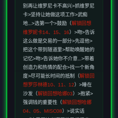
卡>坚持让她做这项工作>武痴
地...>选第一个>鼓励（
解锁回想
维罗妮卡14、15、16
）>吻>告诉
这么做是交易的一部分>先逗他>
把这个带到隧道里>帮助唤醒她的
记忆>吻>告诉她你不介意...>带着
创造力和热情的配合>找一个新角
度>尽可能长时间的抵制（
解锁回
想罗莎林德10、11、12
）>睡在
沙发（
解锁回想哈娜03
）>抱紧>
强调钱的重要性（
解锁回想哈娜
04、05、MISC08
）>说实话
>（这里开始米娜属性已经很高
了，所以怎么选问题都不大）试