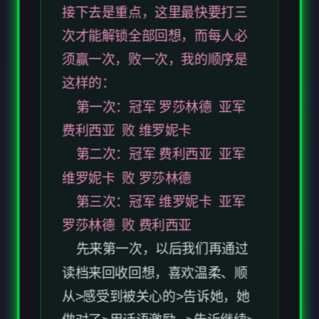
这样的：
第一次：冠军 罗莎林德 亚军
费利西亚 败 维罗妮卡
第二次：冠军 费利西亚 亚军
维罗妮卡 败 罗莎林德
第三次：冠军 维罗妮卡 亚军
罗莎林德 败 费利西亚
先来第一次，以后我们再通过
读档来回收回想，喜欢温柔、顺
从>感受到被关心的>告诉她，她
做对了>用话语激励...>告诉继续>
稍微戏弄下>告诉她还不够好>继
续猛烈>告诉她你在尽最大努力表