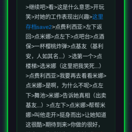
保>一杯樱桃炸弹>点基友（基利
安，人如其名...）>选第一个>点
楼梯>选米娜（这里把我笑死...）
>点费利西亚>我要再去看看米娜>
点米娜>是啊，为什么不呢>点左
下>舞池>米娜>告诉她真相（出卖
基友...）>点左下>点米娜>帮帮米
娜>叫他走开>挺身而出>让她知道
这很酷>期待到来>你做的很好，
放宽心>告诉她生日>吻她（
解锁
回想米娜01
）>上演一出戏>我可
不想.....>自己动手>接受费利西亚
>迁就>要求一些隐私>我想>喉咙
>告诉她（
解锁回想费利西亚03
）