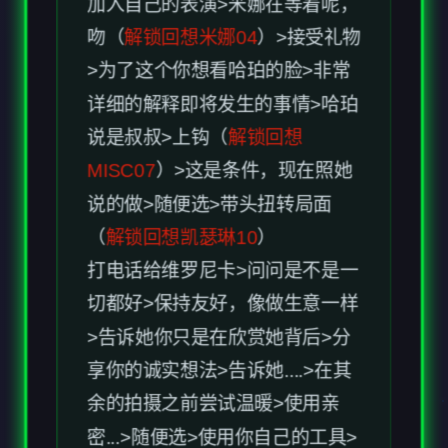
>为了这个你想看哈珀的脸>非常
详细的解释即将发生的事情>哈珀
说是叔叔>上钩（
解锁回想
MISC07
）>这是条件，现在照她
说的做>随便选>带头扭转局面
（
解锁回想凯瑟琳10
）
打电话给维罗尼卡>问问是不是一
切都好>保持友好，像做生意一样
>告诉她你只是在欣赏她背后>分
享你的诚实想法>告诉她....>在其
余的拍摄之前尝试温暖>使用亲
密...>随便选>使用你自己的工具>
别再让维罗尼卡不高兴>抓维罗尼