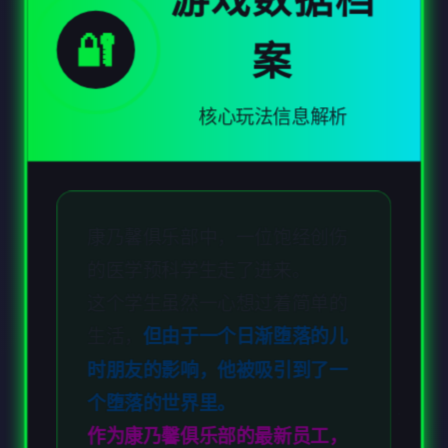
康乃馨俱乐部中，一位饱经创伤
的医学预科学生走了进来。
这个学生虽然一心想过着简单的
生活，
但由于一个日渐堕落的儿
时朋友的影响，他被吸引到了一
个堕落的世界里。
作为康乃馨俱乐部的最新员工，
在一系列残酷的情色游戏中为你
的妹子指导。
你会放弃你的顾虑，被
俱乐部的
财富和充满**欲望的夜晚所诱惑
吗？