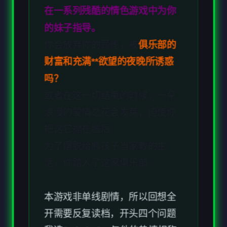
或者在这一切结束的时候，一朵
浪漫的爱情之花会发芽，迫使你
把这它抛在脑后
为了摆脱给熊孩子当家教的生
活，你踏入了这家俱乐部。
本游戏非单线剧情，所以回想全
开需要反复读档，开头四个问题
我选3>2>2>2，与他的热情相称>
安抚>有限度的>称赞厨艺>谈
论..>她的工作>说到..她的约会>
告诉她这没什么>聊最近的电影>
失陪去洗手间>短信选婉言拒绝