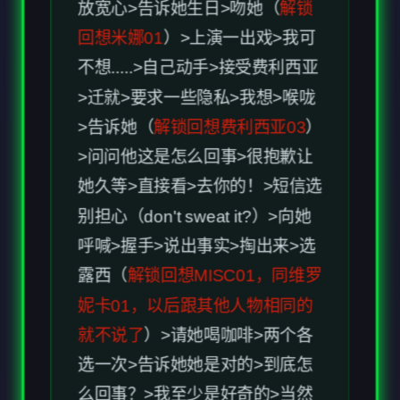
>问问他这是怎么回事>很抱歉让
她久等>直接看>去你的！>短信选
别担心（don't sweat it?）>向她
呼喊>握手>说出事实>掏出来>选
露西（
解锁回想MISC01，同维罗
妮卡01，以后跟其他人物相同的
就不说了
）>请她喝咖啡>两个各
选一次>告诉她她是对的>到底怎
么回事？>我至少是好奇的>当然
可以>谢谢你的建议（
解锁回想
MISC02
）>问问维罗妮卡的事>
转过身来>选后者（
解锁回想维罗
妮卡02
）>维罗妮卡赢（
解锁回想