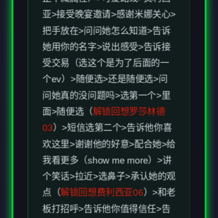
受交易（选这个是为了后面的一
个ev）>随便选>还是随便选>问
问她真的没问题吗>选第一个>里
面>随便选（
解锁回想罗莎林德
03
）>短信选第二个>告诉他你喜
欢这里>谢谢他的好意>配合她>给
我看更多（show me more）>讲
个笑话>拉近>选鼻子>承认她的观
点（
解锁回想费利西亚06
）>和老
板打招呼>告诉他你值得信任>告
诉哈娜他们很厉害>赞赏哈娜的纹
身>说说哈娜的摩托车>钦佩她的
坚韧>告诉她你只是在学习>算了