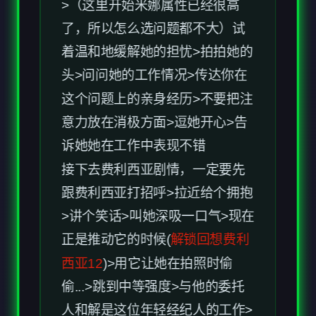
着温和地缓解她的担忧>拍拍她的
头>问问她的工作情况>传达你在
这个问题上的亲身经历>不要把注
意力放在消极方面>逗她开心>告
诉她她在工作中表现不错
接下去费利西亚剧情，一定要先
跟费利西亚打招呼>拉近给个拥抱
>讲个笑话>叫她深吸一口气>现在
正是推动它的时候(
解锁回想费利
西亚12
)>用它让她在拍照时偷
偷...>跳到中等强度>与他的委托
人和解是这位年轻经纪人的工作>
转向费利西亚>继续，看看这会有