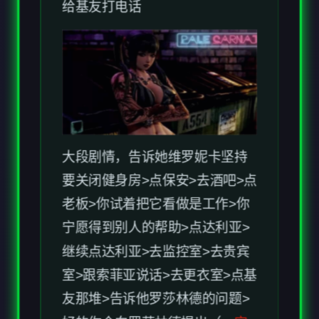
大段剧情，告诉她维罗妮卡坚持
要关闭健身房>点保安>去酒吧>点
老板>你试着把它看做是工作>你
宁愿得到别人的帮助>点达利亚>
继续点达利亚>去监控室>去贵宾
室>跟索菲亚说话>去更衣室>点基
友那堆>告诉他罗莎林德的问题>
好的你会向罗莎林德提出（
一定