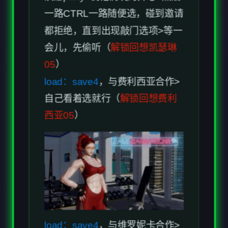
汉娜party>祝他们玩的开心>然后
一路CTRL一路随便选，碰到邀请
都拒绝，直到出现敲门选项>等一
会儿，先偷听（
解锁回想凯瑟琳
05
）
load：save4
，与费利西亚合作>
自己看着选就行（
解锁回想费利
西亚05
）