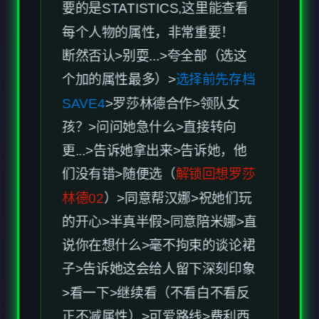
SAVE4
>罗莎林德合作>领队女
孩？>问问她急什么>直接转向
更...>告诉她拿出来>告诉她，他
们没有错>随便选（
解锁回想罗莎
林德02
）>同意帮汉娜>祝她们玩
的开心>半真半假>同意陪米娜>直
说你在想什么>毫不拘束的谈论裙
子>告诉她这会给人留下深刻印象
>看一下>继续看（不看白不看反
正不减属性）>可爱路线>费利西
亚>接受晚宴邀请>感谢米娜关心>
把手放在>问问她怎么知道>告诉
她用你的名字>说出感受>告诉接