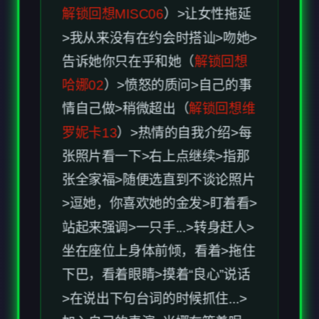
告诉她你只在乎和她（
解锁回想
哈娜02
）>愤怒的质问>自己的事
情自己做>稍微超出（
解锁回想维
罗妮卡13
）>热情的自我介绍>每
张照片看一下>右上点继续>指那
张全家福>随便选直到不谈论照片
>逗她，你喜欢她的金发>盯着看>
站起来强调>一只手...>转身赶人>
坐在座位上身体前倾，看着>拖住
下巴，看着眼睛>摸着“良心”说话
>在说出下句台词的时候抓住...>
加入自己的表演>米娜在等着呢，
吻（
解锁回想米娜04
）>接受礼物