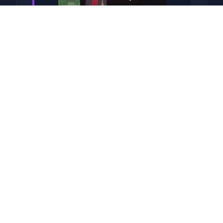
系列: Kagura Games
发行日期: 2022 年 9 月 3 日
关于此游戏
兵长提尔在大统一战争中出色