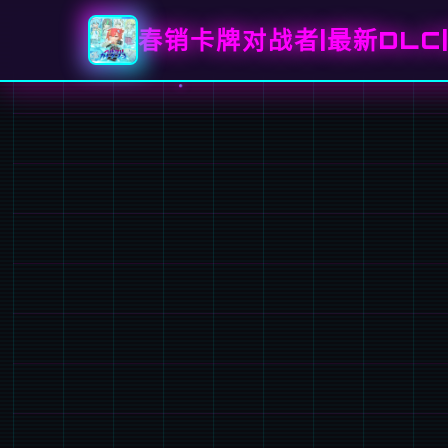
春销卡牌对战者|最新DLC