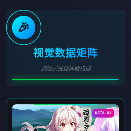
🎉
视觉数据矩阵
沉浸式视觉体验扫描
DATA-01