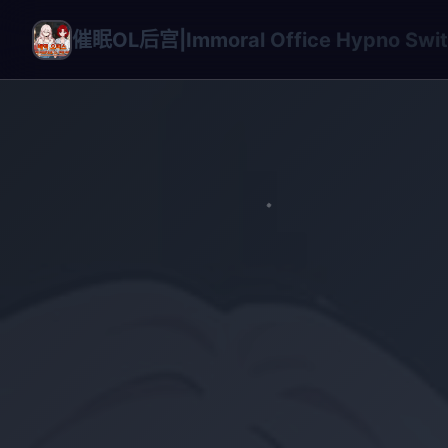
催眠OL后宫|Immoral Office Hypno S