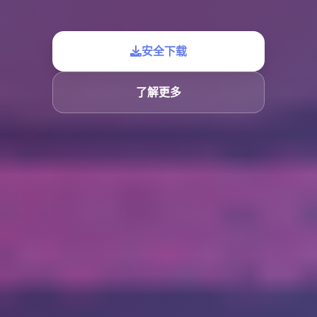
安全下载
了解更多