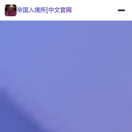
帝国入境所|中文官网