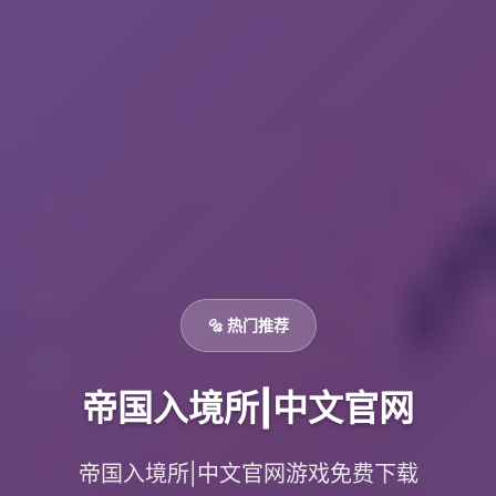
🔩 热门推荐
帝国入境所|中文官网
帝国入境所|中文官网游戏免费下载