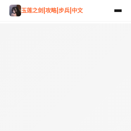
玉莲之剑|攻略|步兵|中文