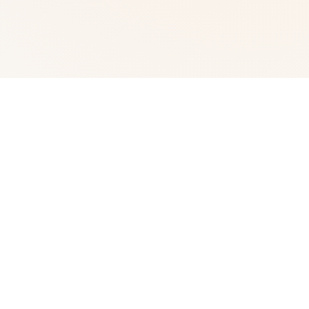
🔥 产品介绍
玉莲之剑时值乱世，群恶割据一方，四处杀人放火，祸害百
姓。 官府无力围剿，只得放出赏金，寻求能人义士出手平
乱。 也时常有正道武馆的侠士出山，抵抗日渐壮大的恶道
势力。 一时间，正道与邪恶势力互相压制，不分上下。 其
中，以玉莲道馆为首的女侠们最为活跃， 她们多为被贼人
失身的少女，或被屠村的孤儿，在多名实力高强的馆主的带
领下，她们苦练剑术，誓要将贼人诛杀殆尽。 在复仇的怒
火中，她们放弃了甲胄，身着轻薄的白裙，以灵巧的身姿将