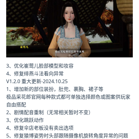
3、优化崔莺儿脸部模型和妆容
4、修复绯燕斗法看向异常
V1.2.0 重大更新-2024.10.25
1、增加新的部位装扮，肚兜、裹胸、裙子等
极品采花郎官网每种款式都可单独选择颜色或图案供玩家
自由搭配
2、剧情配音重制（无常相关暂时不变）
3、优化跳跃动作
4、修复伞店老板没有卖出选项
5、修复猿博姿势时头部跟随摄像机旋转角度异常的问题