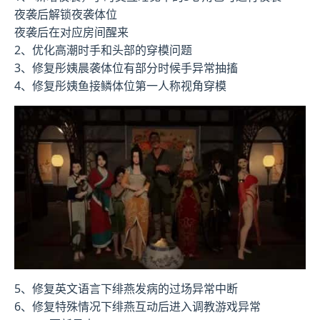
夜袭后解锁夜袭体位
夜袭后在对应房间醒来
2、优化高潮时手和头部的穿模问题
3、修复彤姨晨袭体位有部分时候手异常抽搐
4、修复彤姨鱼接鳞体位第一人称视角穿模
5、修复英文语言下绯燕发病的过场异常中断
6、修复特殊情况下绯燕互动后进入调教游戏异常