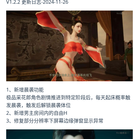
V1.2.2 更新日志-2024-11-26
1、新增晨袭功能
极品采花郎角色剧情推进到特定阶段后，每天起床概率触
发晨袭，触发后解锁晨袭体位
2、新增男主房间内的自由H
3、修复部分分辨率下屏幕边缘弹窗显示异常